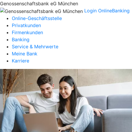
Genossenschaftsbank eG München
Login OnlineBanking
Online-Geschäftsstelle
Privatkunden
Firmenkunden
Banking
Service & Mehrwerte
Meine Bank
Karriere