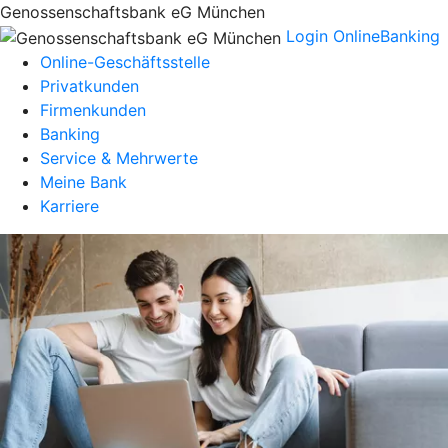
Genossenschaftsbank eG München
Login OnlineBanking
Online-Geschäftsstelle
Privatkunden
Firmenkunden
Banking
Service & Mehrwerte
Meine Bank
Karriere