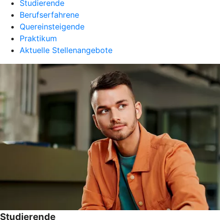
Studierende
Berufserfahrene
Quereinsteigende
Praktikum
Aktuelle Stellenangebote
Studierende